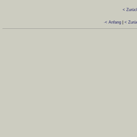
< Zurüc
·< Anfang
|
< Zurü